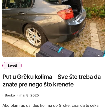
Saveti
Put u Grčku kolima – Sve što treba da
znate pre nego što krenete
Boško
maj 8, 2025
Ako planiraš da ideš kolima do Grčke, znaj da te čeka