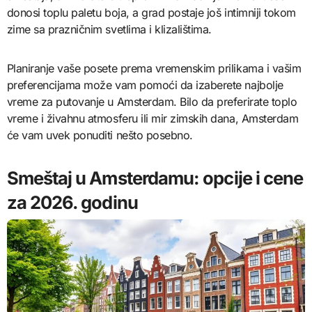
donosi toplu paletu boja, a grad postaje još intimniji tokom
zime sa prazničnim svetlima i klizalištima.
Planiranje vaše posete prema vremenskim prilikama i vašim
preferencijama može vam pomoći da izaberete najbolje
vreme za putovanje u Amsterdam. Bilo da preferirate toplo
vreme i živahnu atmosferu ili mir zimskih dana, Amsterdam
će vam uvek ponuditi nešto posebno.
Smeštaj u Amsterdamu: opcije i cene
za 2026. godinu