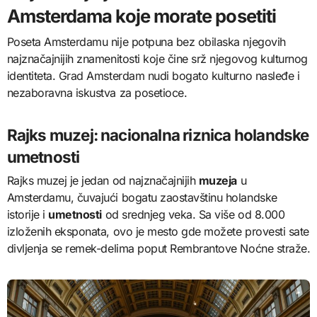
Amsterdama koje morate posetiti
Poseta Amsterdamu nije potpuna bez obilaska njegovih
najznačajnijih znamenitosti koje čine srž njegovog kulturnog
identiteta. Grad Amsterdam nudi bogato kulturno nasleđe i
nezaboravna iskustva za posetioce.
Rajks muzej: nacionalna riznica holandske
umetnosti
Rajks muzej je jedan od najznačajnijih
muzeja
u
Amsterdamu, čuvajući bogatu zaostavštinu holandske
istorije i
umetnosti
od srednjeg veka. Sa više od 8.000
izloženih eksponata, ovo je mesto gde možete provesti sate
divljenja se remek-delima poput Rembrantove Noćne straže.