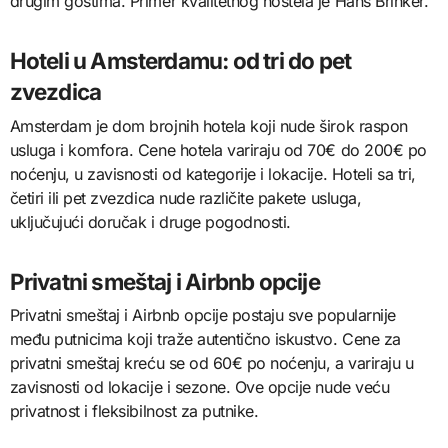
drugim gostima. Primer kvalitetnog hostela je Hans Brinker.
Hoteli u Amsterdamu: od tri do pet
zvezdica
Amsterdam je dom brojnih hotela koji nude širok raspon
usluga i komfora. Cene hotela variraju od 70€ do 200€ po
noćenju, u zavisnosti od kategorije i lokacije. Hoteli sa tri,
četiri ili pet zvezdica nude različite pakete usluga,
uključujući doručak i druge pogodnosti.
Privatni smeštaj i Airbnb opcije
Privatni smeštaj i Airbnb opcije postaju sve popularnije
među putnicima koji traže autentično iskustvo. Cene za
privatni smeštaj kreću se od 60€ po noćenju, a variraju u
zavisnosti od lokacije i sezone. Ove opcije nude veću
privatnost i fleksibilnost za putnike.