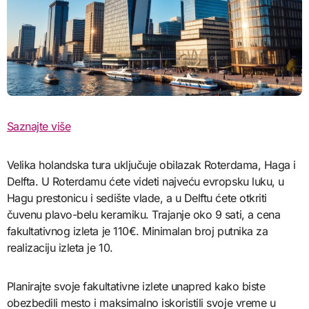
Saznajte više
Velika holandska tura uključuje obilazak Roterdama, Haga i
Delfta. U Roterdamu ćete videti najveću evropsku luku, u
Hagu prestonicu i sedište vlade, a u Delftu ćete otkriti
čuvenu plavo-belu keramiku. Trajanje oko 9 sati, a cena
fakultativnog izleta je 110€. Minimalan broj putnika za
realizaciju izleta je 10.
Planirajte svoje fakultativne izlete unapred kako biste
obezbedili mesto i maksimalno iskoristili svoje vreme u