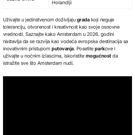
Holandiji
Uživajte u jedinstvenom doživljaju
grada
koji neguje
toleranciju, otvorenost i kreativnost kao svoje osnovne
vrednosti. Saznajte kako Amsterdam u 2026. godini
nastavlja da se razvija kao vodeća evropska destinacija sa
inovativnim pristupom
putovanja
. Posetite
park
ove i
uživajte u noćnim izlascima, iskoristite
mogućnost
da
istražite sve što Amsterdam nudi.