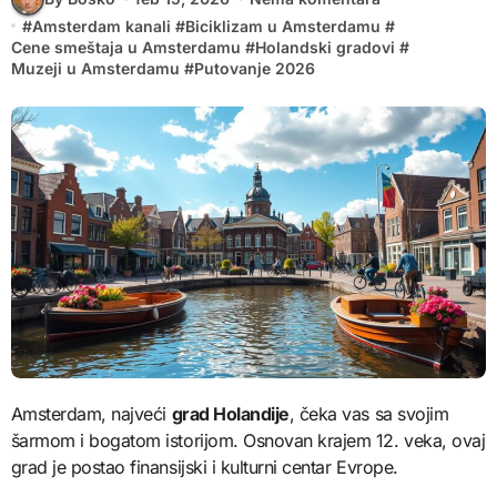
#
Amsterdam kanali
#
Biciklizam u Amsterdamu
#
Cene smeštaja u Amsterdamu
#
Holandski gradovi
#
Muzeji u Amsterdamu
#
Putovanje 2026
Amsterdam, najveći
grad Holandije
, čeka vas sa svojim
šarmom i bogatom istorijom. Osnovan krajem 12. veka, ovaj
grad je postao finansijski i kulturni centar Evrope.