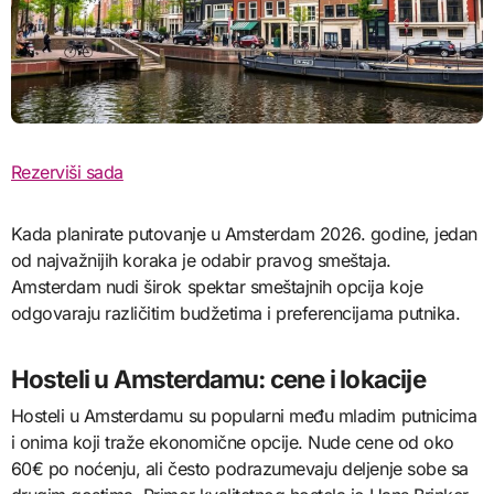
Rezerviši sada
Kada planirate putovanje u Amsterdam 2026. godine, jedan
od najvažnijih koraka je odabir pravog smeštaja.
Amsterdam nudi širok spektar smeštajnih opcija koje
odgovaraju različitim budžetima i preferencijama putnika.
Hosteli u Amsterdamu: cene i lokacije
Hosteli u Amsterdamu su popularni među mladim putnicima
i onima koji traže ekonomične opcije. Nude cene od oko
60€ po noćenju, ali često podrazumevaju deljenje sobe sa