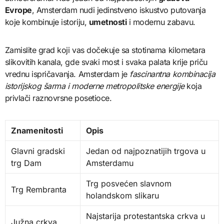
Evrope
, Amsterdam nudi jedinstveno iskustvo putovanja
koje kombinuje istoriju,
umetnosti
i modernu zabavu.
Zamislite grad koji vas dočekuje sa stotinama kilometara
slikovitih kanala, gde svaki most i svaka palata krije priču
vrednu ispričavanja. Amsterdam je
fascinantna kombinacija
istorijskog šarma i moderne metropolitske energije
koja
privlači raznovrsne posetioce.
Znamenitosti
Opis
Glavni gradski
Jedan od najpoznatijih trgova u
trg Dam
Amsterdamu
Trg posvećen slavnom
Trg Rembranta
holandskom slikaru
Najstarija protestantska crkva u
Južna crkva