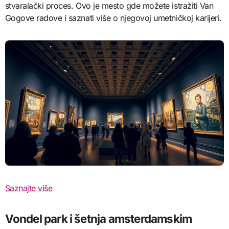
stvaralački proces. Ovo je mesto gde možete istražiti Van
Gogove radove i saznati više o njegovoj umetničkoj karijeri.
Saznajte više
Vondel park i šetnja amsterdamskim