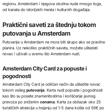
regionu. Amsterdam i njegova okolina nude mnogo toga,
od kanala do istorijskih mesta i kulturnih događaja.
Praktični saveti za štednju tokom
putovanja u Amsterdam
Putovanje u Amsterdam ne mora biti skupo ako se pravilno
planira. Uz nekoliko praktičnih saveta, možete uštedeti
novac i uživati u svemu što Amsterdam nudi.
Amsterdam City Card za popuste i
pogodnosti
Amsterdam City Card je odličan način da uštedite novac
tokom vašeg
putovanja
. Karta nudi popuste i pogodnosti
kao što su posete znamenitostima i korišćenje javnog
prevoza po sniženim
cenama
. Karta za obilazak oko 25
turističkih atrakcija u trajanju od 1-5 dana košta od 59€ po