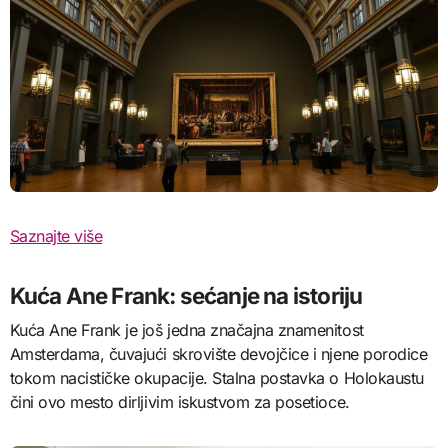
Saznajte više
Kuća Ane Frank: sećanje na istoriju
Kuća Ane Frank je još jedna značajna znamenitost
Amsterdama, čuvajući skrovište devojčice i njene porodice
tokom nacističke okupacije. Stalna postavka o Holokaustu
čini ovo mesto dirljivim iskustvom za posetioce.