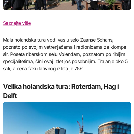
Saznajte više
Mala holandska tura vodi vas u selo Zaanse Schans,
poznato po svojim vetrenjačama i radionicama za klompe i
sir. Poseta ribarskom selu Volendam, poznatom po ribljim
specijalitetima, čini ovaj izlet još posebnijim. Trajanje oko 5
sati, a cena fakultativnog izleta je 75€.
Velika holandska tura: Roterdam, Hag i
Delft