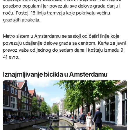
posebno popularni jer povezuju sve delove grada danju i
noću. Postoji 16 linija tramvaja koje pokrivaju većinu
gradskih atrakcija.
Metro sistem u Amsterdamu se sastoji od četiri linije koje
povezuju udaljenije delove grada sa centrom. Karte za javni
prevoz važe od jednog do sedam dana i koštaju između 9 i
41 evro.
Iznajmljivanje bicikla u Amsterdamu