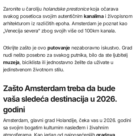
Zaronite u čaroliju
holandske prestonice
koja očarava
svakog posetioca svojim autentičnim
kanalima
i živopisnom
arhitekturom iz različitih epoha. Amsterdam je poznat kao
„Venecija severa“ zbog svojih više od 100km kanala.
Otkrijte zašto je ovo
putovanje
nezaboravno iskustvo. Grad
nudi nešto posebno za svakog putnika, bilo da ste ljubitelj
muzeja
, biciklista ili jednostavno želite da uživate u
jedinstvenom životnom stilu.
Zašto Amsterdam treba da bude
vaša sledeća destinacija u 2026.
godini
Amsterdam, glavni grad Holandije, čeka vas u 2026. godini
sa svojim bogatim kulturnim nasleđem i živahnim
atmosferama. Kao jedan od najposećenijih
gradova