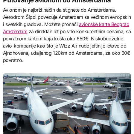
Avionom je najbrži način da stignete do Amsterdama.
Aerodrom Šipol povezuje Amsterdam sa većinom evropskih
i svetskih gradova. Možete pronaći
avionske karte Beograd
Amsterdam
za direktan let po vrlo konkurentnim cenama, sa
povratnom kartom koja košta oko 650€. Niskobudžetne
avio-kompanije kao što je Wizz Air nude jeftinije letove do
Ajndhovena, udaljenog 120km od Amsterdama, za oko 60€
povratno.