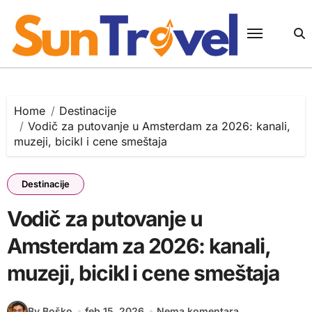
Skip
to
content
Home
Destinacije
Vodič za putovanje u Amsterdam za 2026: kanali,
muzeji, bicikl i cene smeštaja
Destinacije
Vodič za putovanje u
Amsterdam za 2026: kanali,
muzeji, bicikl i cene smeštaja
By Boško
feb 15, 2026
Nema komentara