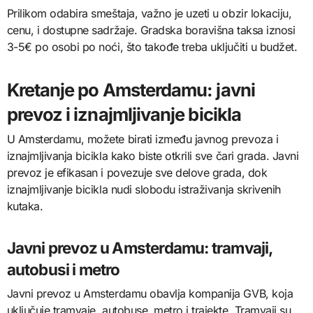
Prilikom odabira smeštaja, važno je uzeti u obzir lokaciju,
cenu, i dostupne sadržaje. Gradska boravišna taksa iznosi
3-5€ po osobi po noći, što takođe treba uključiti u budžet.
Kretanje po Amsterdamu: javni
prevoz i iznajmljivanje bicikla
U Amsterdamu, možete birati između javnog prevoza i
iznajmljivanja bicikla kako biste otkrili sve čari grada. Javni
prevoz je efikasan i povezuje sve delove grada, dok
iznajmljivanje bicikla nudi slobodu istraživanja skrivenih
kutaka.
Javni prevoz u Amsterdamu: tramvaji,
autobusi i metro
Javni prevoz u Amsterdamu obavlja kompanija GVB, koja
uključuje tramvaje, autobuse, metro i trajekte. Tramvaji su