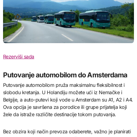
Rezerviši sada
Putovanje automobilom do Amsterdama
Putovanje automobilom pruža maksimalnu fleksibilnost i
slobodu kretanja. U Holandiju možete ući iz Nemačke i
Belgije, a auto-putevi koji vode u Amsterdam su A1, A2 i A4.
Ova opcija je savršena za porodice ili grupe prijatelja koji
žele da istraže različite destinacije tokom putovanja.
Bez obzira koji način prevoza odaberete, važno je planirati