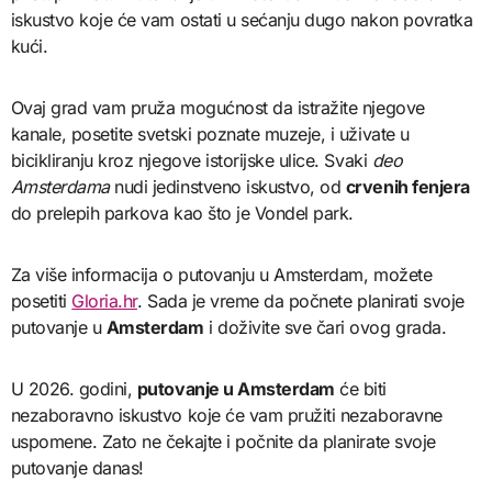
iskustvo koje će vam ostati u sećanju dugo nakon povratka
kući.
Ovaj grad vam pruža mogućnost da istražite njegove
kanale, posetite svetski poznate muzeje, i uživate u
bicikliranju kroz njegove istorijske ulice. Svaki
deo
Amsterdama
nudi jedinstveno iskustvo, od
crvenih fenjera
do prelepih parkova kao što je Vondel park.
Za više informacija o putovanju u Amsterdam, možete
posetiti
Gloria.hr
. Sada je vreme da počnete planirati svoje
putovanje u
Amsterdam
i doživite sve čari ovog grada.
U 2026. godini,
putovanje u Amsterdam
će biti
nezaboravno iskustvo koje će vam pružiti nezaboravne
uspomene. Zato ne čekajte i počnite da planirate svoje
putovanje danas!