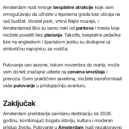
Amsterdam nudi mnoge
besplatne atrakcije
koje vam
omogućavaju da uživate u lepotama grada bez uticaja na
vaš budžet. Vondel park, vrtovi Rajks muzeja, i
Amsterdamse Bos su samo neki od
parkova
i mesta koje
možete posetiti bez
plaćanja
. Takođe, besplatne pešačke
ture na engleskom i španskom jeziku su dostupne uz
simboličnu napojnicu za vodiča.
Putovanje van sezone, tokom novembra do marta, može
vam doneti značajne uštede na
cenama smeštaja
i
prevoza. Ovim praktičnim savetima, možete transformisati
vaše
putovanje
u pristupačniju avanturu.
Zaključak
Amsterdam predstavlja savršenu destinaciju za 2026.
godinu, kombinujući bogatu istoriju, kulturu i moderan
pristup životu. Putovanje u
Amsterdam
nudi nezaboravno