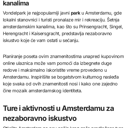
kanalima
Vondelpark je najpopularniji javni
park
u Amsterdamu, gde
lokalni stanovnici i turisti pronalaze mir i rekreaciju. Šetnja
amsterdamskim kanalima, kao što su Prinsengracht, Singel,
Herengracht i Kaisersgracht, predstavlja nezaboravno
iskustvo koje će vam ostati u sećanju.
Planiranje poseta ovim znamenitostima unapred kupovinom
online ulaznica može vam pomoći da izbegnete duge
redove i maksimalno iskoristite vreme provedeno u
Amsterdamu. Inspirišite se bogatstvom kulturnog nasleđa
koje svaka od ovih znamenitosti nosi i kako one zajedno
čine mozaik amsterdamskog identiteta.
Ture i aktivnosti u Amsterdamu za
nezaboravno iskustvo