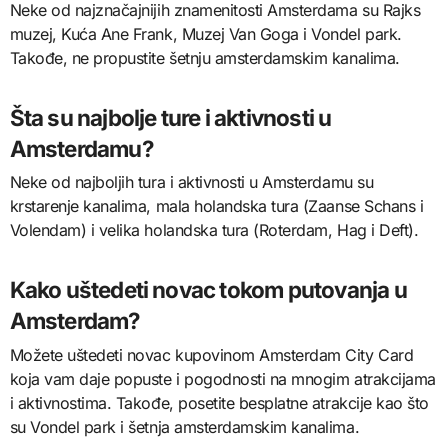
Neke od najznačajnijih znamenitosti Amsterdama su Rajks
muzej, Kuća Ane Frank, Muzej Van Goga i Vondel park.
Takođe, ne propustite šetnju amsterdamskim kanalima.
Šta su najbolje ture i aktivnosti u
Amsterdamu?
Neke od najboljih tura i aktivnosti u Amsterdamu su
krstarenje kanalima, mala holandska tura (Zaanse Schans i
Volendam) i velika holandska tura (Roterdam, Hag i Deft).
Kako uštedeti novac tokom putovanja u
Amsterdam?
Možete uštedeti novac kupovinom Amsterdam City Card
koja vam daje popuste i pogodnosti na mnogim atrakcijama
i aktivnostima. Takođe, posetite besplatne atrakcije kao što
su Vondel park i šetnja amsterdamskim kanalima.