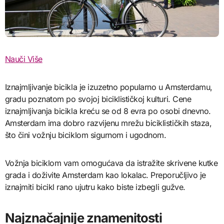
Nauči Više
Iznajmljivanje bicikla je izuzetno popularno u Amsterdamu,
gradu poznatom po svojoj biciklističkoj kulturi. Cene
iznajmljivanja bicikla kreću se od 8 evra po osobi dnevno.
Amsterdam ima dobro razvijenu mrežu biciklističkih staza,
što čini vožnju biciklom sigurnom i ugodnom.
Vožnja biciklom vam omogućava da istražite skrivene kutke
grada i doživite Amsterdam kao lokalac. Preporučljivo je
iznajmiti bicikl rano ujutru kako biste izbegli gužve.
Najznačajnije znamenitosti