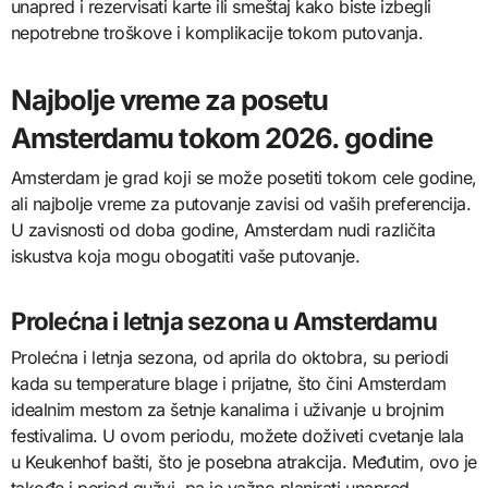
unapred i rezervisati karte ili smeštaj kako biste izbegli
nepotrebne troškove i komplikacije tokom putovanja.
Najbolje vreme za posetu
Amsterdamu tokom 2026. godine
Amsterdam je grad koji se može posetiti tokom cele godine,
ali najbolje vreme za putovanje zavisi od vaših preferencija.
U zavisnosti od doba godine, Amsterdam nudi različita
iskustva koja mogu obogatiti vaše putovanje.
Prolećna i letnja sezona u Amsterdamu
Prolećna i letnja sezona, od aprila do oktobra, su periodi
kada su temperature blage i prijatne, što čini Amsterdam
idealnim mestom za šetnje kanalima i uživanje u brojnim
festivalima. U ovom periodu, možete doživeti cvetanje lala
u Keukenhof bašti, što je posebna atrakcija. Međutim, ovo je
takođe i period gužvi, pa je važno planirati unapred.