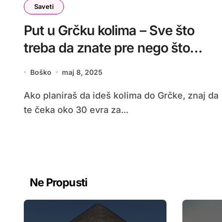
Saveti
Put u Grčku kolima – Sve što
treba da znate pre nego što
krenete
Boško
maj 8, 2025
Ako planiraš da ideš kolima do Grčke, znaj da
te čeka oko 30 evra za...
Ne Propusti