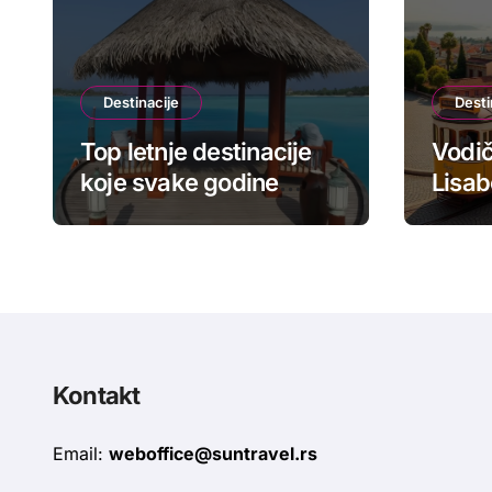
Destinacije
Desti
Top letnje destinacije
Vodič
koje svake godine
Lisab
okupljaju mlade iz
tramv
celog sveta
cene 
Kontakt
Email:
weboffice@suntravel.rs