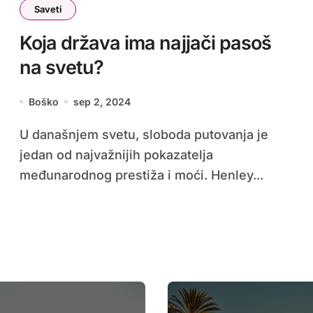
Saveti
Koja država ima najjači pasoš
na svetu?
Boško
sep 2, 2024
U današnjem svetu, sloboda putovanja je
jedan od najvažnijih pokazatelja
međunarodnog prestiža i moći. Henley...