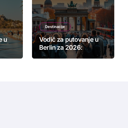
Destinacije
e u
Vodič za putovanje u
Berlin za 2026:
 plaže
istorijske znamenitosti,
javni prevoz i budžet