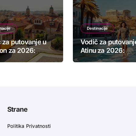
nacije
Destinacije
 za putovanje u
Vodič za putovanj
on za 2026:
Atinu za 2026:
aji, vidikovci,
Akropolj, gradske
i smeštaj
i troškovi
Strane
Politika Privatnosti