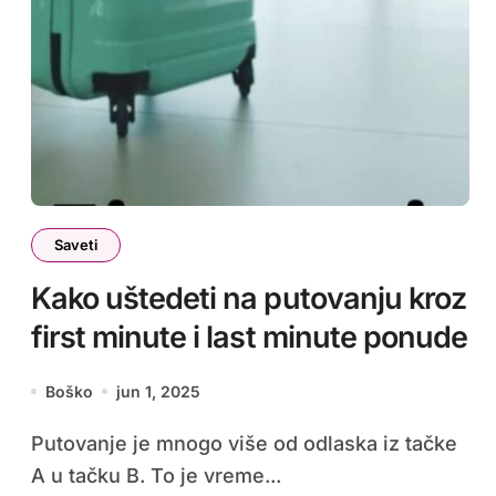
Saveti
Kako uštedeti na putovanju kroz
first minute i last minute ponude
Boško
jun 1, 2025
Putovanje je mnogo više od odlaska iz tačke
A u tačku B. To je vreme...