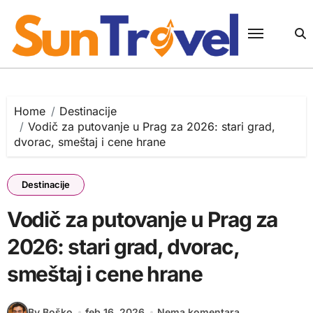
Skip
to
content
Home
Destinacije
Vodič za putovanje u Prag za 2026: stari grad,
dvorac, smeštaj i cene hrane
Destinacije
Vodič za putovanje u Prag za
2026: stari grad, dvorac,
smeštaj i cene hrane
By Boško
feb 16, 2026
Nema komentara