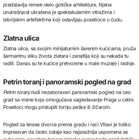
predstavlja remek-delo gotičke arhitekture. Njena
unutrašnjost ukrašena je spektakularnim vitražima i
istorijskim artefaktima koji ostavljaju posetioce u čudu.
Zlatna ulica
Zlatna ulica, sa svojim minijaturnim šarenim kućicama, pruža
šarmantnu sliku života zlatara i zanatlija koji su nekada tu
radili. Danas su te kućice pretvorene u male muzeje i radnje.
Petrin toranj i panoramski pogled na grad
Petrin toranj
nudi nezaboravan panoramski pogled na ceo
grad sa visine koja omogućava sagledavanje Praga u celini.
Posetioci mogu pristupiti tornju peške ili žičarom.
Pogled sa terase dvorca prema gradu i reci Vltavi je toliko
impresivan da često ostaje kao najsnažnija uspomena sa