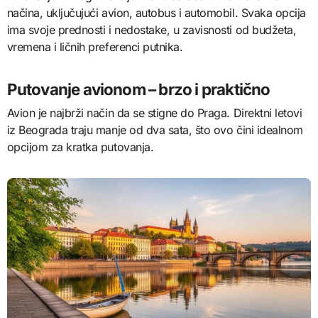
načina, uključujući avion, autobus i automobil. Svaka opcija
ima svoje prednosti i nedostake, u zavisnosti od budžeta,
vremena i ličnih preferenci putnika.
Putovanje avionom – brzo i praktično
Avion je najbrži način da se stigne do Praga. Direktni letovi
iz Beograda traju manje od dva sata, što ovo čini idealnom
opcijom za kratka putovanja.