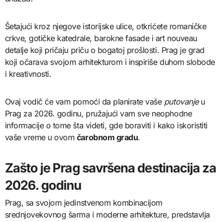
Šetajući kroz njegove istorijske ulice, otkrićete romaničke
crkve, gotičke katedrale, barokne fasade i art nouveau
detalje koji pričaju priču o bogatoj prošlosti. Prag je grad
koji očarava svojom arhitekturom i inspiriše duhom slobode
i kreativnosti.
Ovaj vodič će vam pomoći da planirate vaše
putovanje
u
Prag za 2026. godinu, pružajući vam sve neophodne
informacije o tome šta videti, gde boraviti i kako iskoristiti
vaše vreme u ovom
čarobnom gradu
.
Zašto je Prag savršena destinacija za
2026. godinu
Prag, sa svojom jedinstvenom kombinacijom
srednjovekovnog šarma i moderne arhitekture, predstavlja