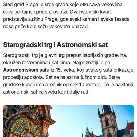
Stari grad Praga je srce grada koje otkucava vekovima,
čuvajući tajne i priče prošlosti. Ovaj istorijski kvart
predstavlja suštinu Praga, gde svaki kamen i svaka fasada
nose priče koje sežu vekovima unazad.
Starogradski trg i Astronomski sat
Starogradski trg je glavni trg prepun istorijskih građevina,
okružen restoranima i kafićima. Najpoznatiji je po
Astronomskom satu
iz 15. veka, koji svakog sata prikazuje
procesiju apostola. Sat se nalazi na južnom zidu Stare
gradske kuće i ima prečnik od čak 10 metara. To je najstariji
astronomski sat na svetu koji i dalje radi.