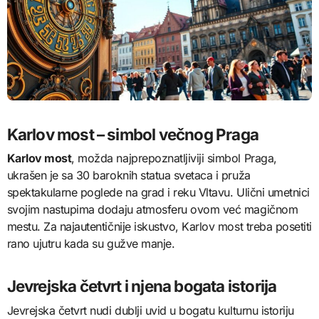
Karlov most – simbol večnog Praga
Karlov most
, možda najprepoznatljiviji simbol Praga,
ukrašen je sa 30 baroknih statua svetaca i pruža
spektakularne poglede na grad i reku Vltavu. Ulični umetnici
svojim nastupima dodaju atmosferu ovom već magičnom
mestu. Za najautentičnije iskustvo, Karlov most treba posetiti
rano ujutru kada su gužve manje.
Jevrejska četvrt i njena bogata istorija
Jevrejska četvrt nudi dublji uvid u bogatu kulturnu istoriju