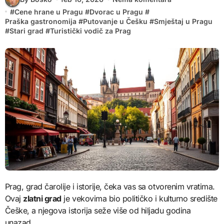
#
Cene hrane u Pragu
#
Dvorac u Pragu
#
Praška gastronomija
#
Putovanje u Češku
#
Smještaj u Pragu
#
Stari grad
#
Turistički vodič za Prag
Prag, grad čarolije i istorije, čeka vas sa otvorenim vratima.
Ovaj
zlatni grad
je vekovima bio političko i kulturno središte
Češke, a njegova istorija seže više od hiljadu godina
unazad.