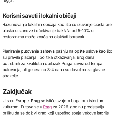
regija.
Korisni saveti i lokalni običaji
Razumevanje lokalnih običaja kao što su izuvanje cipela pre
ulaska u stanove i očekivanje bakšiša od 5-10% u
restoranima može značajno olakšati boravak.
Planiranje putovanja zahteva pažnju na opšte uslove kao što
su pravila plaćanja i politika otkazivanja. Broj dana
potrebnih za kvalitetan obilazak Praga zavisi od tempa
putovanja, ali generalno 3-4 dana su dovoljna za glavne
atrakcije.
Zaključak
U srcu Evrope,
Prag
se ističe svojom bogatom istorijom i
kulturom. Putovanje u
Prag
za 2026. godinu predstavlja
priliku da se doživi grad koji uspešno spaja vekove istorije