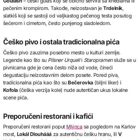
Goulash
– češki gulaš koji se obično servira sa knedlama ili
pečenim krompirom. Takođe, neizostavan je
Trdelník
,
slatkiš koji se sastoji od valjkastog pečenog testa posutog
šećerom i cimetom, često punjenog sladoledom.
Češko pivo i ostala tradicionalna pića
Češko pivo zauzima posebno mesto u kulturi zemlje.
Legende kao što su
Pilsner Urquell
i
Staropramen
služe se u
pivnicama gde je cena često niža od vode, čineći
degustaciju neizostavnim delom posete. Pored piva,
tradicionalna pića kao što su
Bečerovka
(biljni liker) i
Kofola
(češka verzija kole) nude autentičan ukus lokalne
scene pića.
Preporučeni restorani i kafići
Preporučeni restorani poput
Mlýnca
sa pogledom na Karlov
most,
Lokál Dlouhááá
za autentičnu češku hranu, ili
V