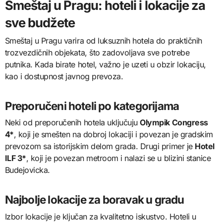
Smeštaj u Pragu: hoteli i lokacije za
sve budžete
Smeštaj u Pragu varira od luksuznih hotela do praktičnih
trozvezdičnih objekata, što zadovoljava sve potrebe
putnika. Kada birate hotel, važno je uzeti u obzir lokaciju,
kao i dostupnost javnog prevoza.
Preporučeni hoteli po kategorijama
Neki od preporučenih hotela uključuju
Olympik Congress
4*
, koji je smešten na dobroj lokaciji i povezan je gradskim
prevozom sa istorijskim delom grada. Drugi primer je
Hotel
ILF 3*
, koji je povezan metroom i nalazi se u blizini stanice
Budejovicka.
Najbolje lokacije za boravak u gradu
Izbor lokacije je ključan za kvalitetno iskustvo. Hoteli u