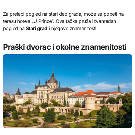
Za prelepi pogled na stari deo grada, može se popeti na
terasu hotela „U Prince“. Ova tačka pruža izvanredan
pogled na
Stari grad
i njegove znamenitosti.
Praški dvorac i okolne znamenitosti