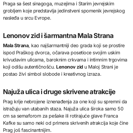
Praga sa šest sinagoga, muzejima i Starim jevrejskim
grobljem koje predstavlja jedinstveni spomenik jevrejskog
nasleđa u srcu Evrope.
Lenonov zid i šarmantna Mala Strana
Mala Strana
, kao najšarmantniji deo grada koji se prostire
ispod Praškog dvorca, očarava posetioce svojim uskim
krivudavim ulicama, baroknim crkvama i intimnim trgovima
koji odišu autentičnošću.
Lenonov zid
u Maloj Strani je
postao živi simbol slobode i kreativnog izraza.
Najuža ulica i druge skrivene atrakcije
Prag krije nebrojene iznenađenja za one koji su spremni da
istražuju van utabanih staza. Najuža ulica široka samo 50
cm sa semaforom za pešake ili rotirajuće glave Franca
Kafke su samo neki od primera skrivenih atrakcija koje čine
Prag još fascinantnijim.