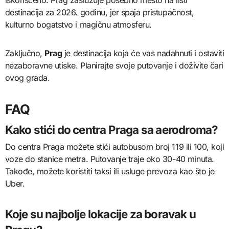
iskorišćeno. Prag zaslužuje posebno mesto na listi
destinacija za 2026. godinu, jer spaja pristupačnost,
kulturno bogatstvo i magičnu atmosferu.
Zaključno,
Prag
je destinacija koja će vas nadahnuti i ostaviti
nezaboravne utiske. Planirajte svoje putovanje i doživite čari
ovog grada.
FAQ
Kako stići do centra Praga sa aerodroma?
Do centra Praga možete stići autobusom broj 119 ili 100, koji
voze do stanice metra. Putovanje traje oko 30-40 minuta.
Takođe, možete koristiti taksi ili usluge prevoza kao što je
Uber.
Koje su najbolje lokacije za boravak u