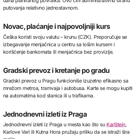
dana planiranog povratka. Ovo čini administrativnu stranu
putovanja relativno jednostavnom.
Novac, plaćanje i najpovoljniji kurs
Češka koristi svoju valutu – krunu (CZK). Preporučuje se
izbegavanje menjačnica u centru sa lošim kursem i
korišćenje bankomata ili menjačnica bez provizije.
Gradski prevoz i kretanje po gradu
Gradski prevoz u Pragu funkcioniše izuzetno efikasno sa
mrežom metroa, tramvaja i autobusa. Karte se mogu kupiti
na automatima kod stanica ili u trafikama.
Jednodnevni izleti iz Praga
Jednodnevni izleti iz Praga u mesta kao što su
Karlštejn
,
Karlove Vari ili Kutna Hora pružaju priliku da se istraži šira