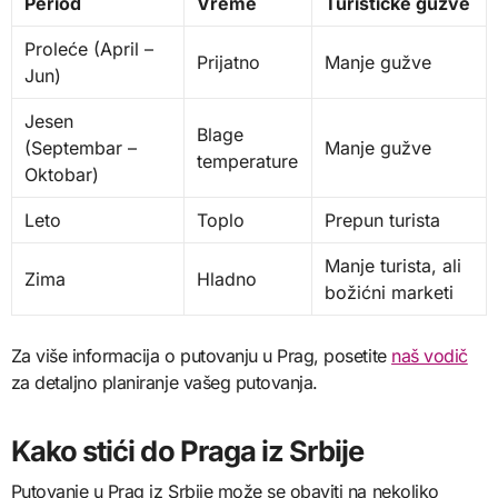
Period
Vreme
Turističke gužve
Proleće (April –
Prijatno
Manje gužve
Jun)
Jesen
Blage
(Septembar –
Manje gužve
temperature
Oktobar)
Leto
Toplo
Prepun turista
Manje turista, ali
Zima
Hladno
božićni marketi
Za više informacija o putovanju u Prag, posetite
naš vodič
za detaljno planiranje vašeg putovanja.
Kako stići do Praga iz Srbije
Putovanje u Prag iz Srbije može se obaviti na nekoliko