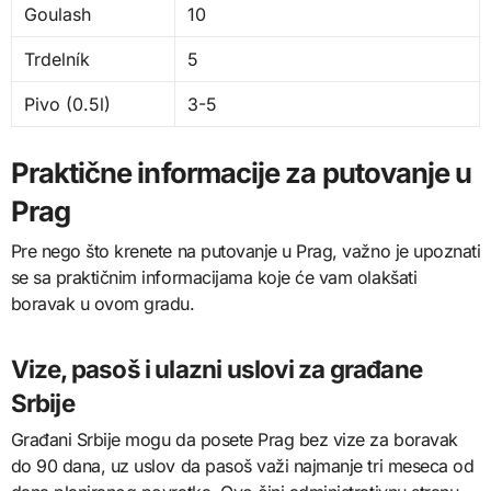
Goulash
10
Trdelník
5
Pivo (0.5l)
3-5
Praktične informacije za putovanje u
Prag
Pre nego što krenete na putovanje u Prag, važno je upoznati
se sa praktičnim informacijama koje će vam olakšati
boravak u ovom gradu.
Vize, pasoš i ulazni uslovi za građane
Srbije
Građani Srbije mogu da posete Prag bez vize za boravak
do 90 dana, uz uslov da pasoš važi najmanje tri meseca od