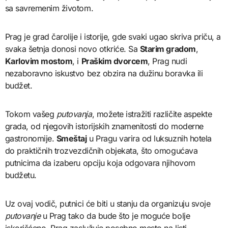
sa savremenim životom.
Prag je grad čarolije i istorije, gde svaki ugao skriva priču, a
svaka šetnja donosi novo otkriće. Sa
Starim gradom
,
Karlovim mostom
, i
Praškim dvorcem
, Prag nudi
nezaboravno iskustvo bez obzira na dužinu boravka ili
budžet.
Tokom vašeg
putovanja
, možete istražiti različite aspekte
grada, od njegovih istorijskih znamenitosti do moderne
gastronomije.
Smeštaj
u Pragu varira od luksuznih hotela
do praktičnih trozvezdičnih objekata, što omogućava
putnicima da izaberu opciju koja odgovara njihovom
budžetu.
Uz ovaj vodič, putnici će biti u stanju da organizuju svoje
putovanje
u Prag tako da bude što je moguće bolje