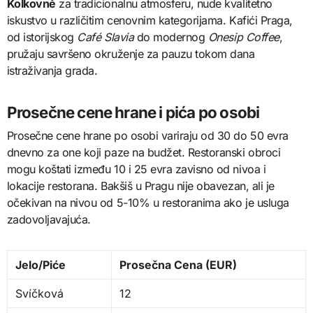
Kolkovně
za tradicionalnu atmosferu, nude kvalitetno
iskustvo u različitim cenovnim kategorijama. Kafići Praga,
od istorijskog
Café Slavia
do modernog
Onesip Coffee
,
pružaju savršeno okruženje za pauzu tokom dana
istraživanja grada.
Prosečne cene hrane i pića po osobi
Prosečne cene hrane po osobi variraju od 30 do 50 evra
dnevno za one koji paze na budžet. Restoranski obroci
mogu koštati između 10 i 25 evra zavisno od nivoa i
lokacije restorana. Bakšiš u Pragu nije obavezan, ali je
očekivan na nivou od 5-10% u restoranima ako je usluga
zadovoljavajuća.
Jelo/Piće
Prosečna Cena (EUR)
Svíčková
12