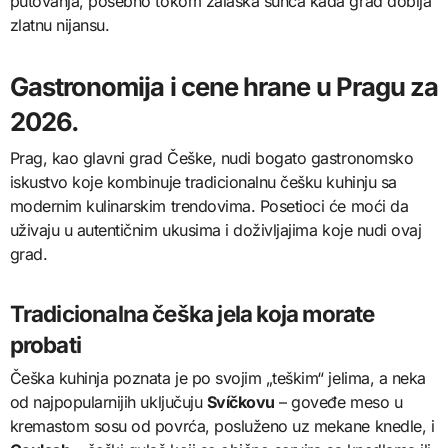
putovanja, posebno tokom zalaska sunca kada grad dobija
zlatnu nijansu.
Gastronomija i cene hrane u Pragu za
2026.
Prag, kao glavni grad Češke, nudi bogato gastronomsko
iskustvo koje kombinuje tradicionalnu češku kuhinju sa
modernim kulinarskim trendovima. Posetioci će moći da
uživaju u autentičnim ukusima i doživljajima koje nudi ovaj
grad.
Tradicionalna češka jela koja morate
probati
Češka kuhinja poznata je po svojim „teškim“ jelima, a neka
od najpopularnijih uključuju
Svíčkovu
– goveđe meso u
kremastom sosu od povrća, posluženo uz mekane knedle, i