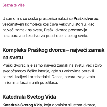
Saznajte više
U samom srcu češke prestonice nalazi se
Praški dvorac
,
veličanstveni kompleks koji čuva vekovnu istoriju. Kao
najveći zamak na svetu, Praški dvorac predstavlja
nezaboravno iskustvo za posetioce iz celog sveta.
Kompleks Praškog dvorca – najveći zamak
na svetu
Praški dvorac nije samo najveći zamak na svetu, već i živo
svedočanstvo češke istorije, gde su vekovima boravili
carevi, kraljevi i predsednici. Danas, otvara svoja vrata
milionima fasciniranih posetilaca.
Katedrala Svetog Vida
Katedrala Svetog Vida
, koja dominira siluetom dvorca,