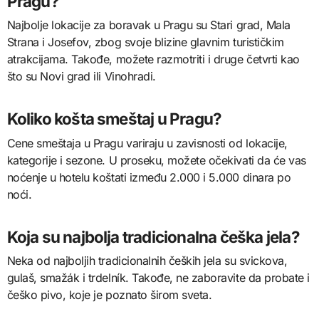
Pragu?
Najbolje lokacije za boravak u Pragu su Stari grad, Mala
Strana i Josefov, zbog svoje blizine glavnim turističkim
atrakcijama. Takođe, možete razmotriti i druge četvrti kao
što su Novi grad ili Vinohradi.
Koliko košta smeštaj u Pragu?
Cene smeštaja u Pragu variraju u zavisnosti od lokacije,
kategorije i sezone. U proseku, možete očekivati da će vas
noćenje u hotelu koštati između 2.000 i 5.000 dinara po
noći.
Koja su najbolja tradicionalna češka jela?
Neka od najboljih tradicionalnih čeških jela su svickova,
gulaš, smažák i trdelník. Takođe, ne zaboravite da probate i
češko pivo, koje je poznato širom sveta.