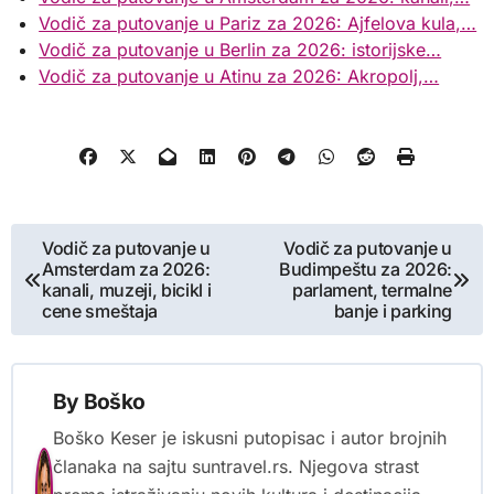
Vodič za putovanje u Pariz za 2026: Ajfelova kula,…
Vodič za putovanje u Berlin za 2026: istorijske…
Vodič za putovanje u Atinu za 2026: Akropolj,…
Kretanje
Vodič za putovanje u
Vodič za putovanje u
Amsterdam za 2026:
Budimpeštu za 2026:
članka
kanali, muzeji, bicikl i
parlament, termalne
cene smeštaja
banje i parking
By
Boško
Boško Keser je iskusni putopisac i autor brojnih
članaka na sajtu suntravel.rs. Njegova strast