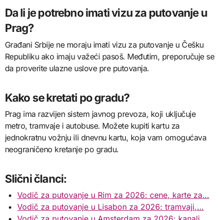
Da li je potrebno imati vizu za putovanje u
Prag?
Građani Srbije ne moraju imati vizu za putovanje u Češku
Republiku ako imaju važeći pasoš. Međutim, preporučuje se
da proverite ulazne uslove pre putovanja.
Kako se kretati po gradu?
Prag ima razvijen sistem javnog prevoza, koji uključuje
metro, tramvaje i autobuse. Možete kupiti kartu za
jednokratnu vožnju ili dnevnu kartu, koja vam omogućava
neograničeno kretanje po gradu.
Slični članci:
Vodič za putovanje u Rim za 2026: cene, karte za…
Vodič za putovanje u Lisabon za 2026: tramvaji,…
Vodič za putovanje u Amsterdam za 2026: kanali,…