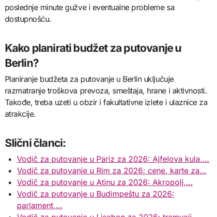
poslednje minute gužve i eventualne probleme sa
dostupnošću.
Kako planirati budžet za putovanje u
Berlin?
Planiranje budžeta za putovanje u Berlin uključuje
razmatranje troškova prevoza, smeštaja, hrane i aktivnosti.
Takođe, treba uzeti u obzir i fakultativne izlete i ulaznice za
atrakcije.
Slični članci:
Vodič za putovanje u Pariz za 2026: Ajfelova kula,…
Vodič za putovanje u Rim za 2026: cene, karte za…
Vodič za putovanje u Atinu za 2026: Akropolj,…
Vodič za putovanje u Budimpeštu za 2026:
parlament,…