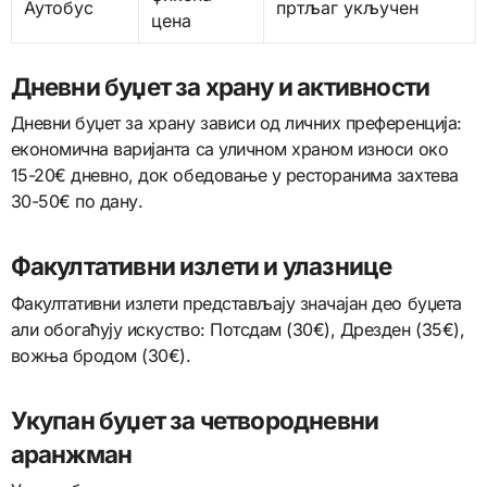
Аутобус
пртљаг укључен
цена
Дневни буџет за храну и активности
Дневни буџет за храну зависи од личних преференција:
економична варијанта са уличном храном износи око
15-20€ дневно, док обедовање у ресторанима захтева
30-50€ по дану.
Факултативни излети и улазнице
Факултативни излети представљају значајан део буџета
али обогаћују искуство: Потсдам (30€), Дрезден (35€),
вожња бродом (30€).
Укупан буџет за четвородневни
аранжман