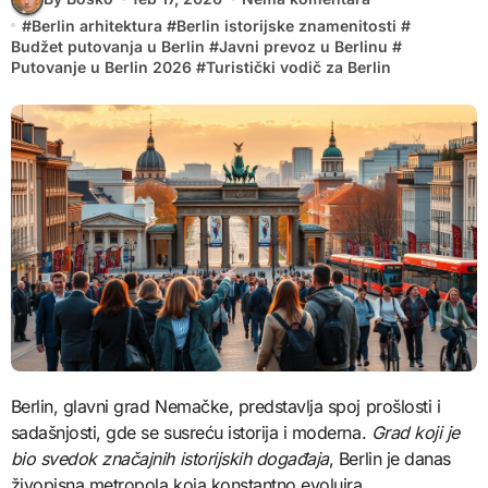
#
Berlin arhitektura
#
Berlin istorijske znamenitosti
#
Budžet putovanja u Berlin
#
Javni prevoz u Berlinu
#
Putovanje u Berlin 2026
#
Turistički vodič za Berlin
Berlin, glavni grad Nemačke, predstavlja spoj prošlosti i
sadašnjosti, gde se susreću istorija i moderna.
Grad koji je
bio svedok značajnih istorijskih događaja
, Berlin je danas
živopisna metropola koja konstantno evoluira.