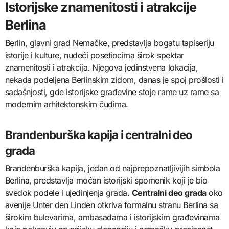
Istorijske znamenitosti i atrakcije
Berlina
Berlin, glavni grad Nemačke, predstavlja bogatu tapiseriju
istorije i kulture, nudeći posetiocima širok spektar
znamenitosti i atrakcija. Njegova jedinstvena lokacija,
nekada podeljena Berlinskim zidom, danas je spoj prošlosti i
sadašnjosti, gde istorijske građevine stoje rame uz rame sa
modernim arhitektonskim čudima.
Brandenburška kapija i centralni deo
grada
Brandenburška kapija, jedan od najprepoznatljivijih simbola
Berlina, predstavlja moćan istorijski spomenik koji je bio
svedok podele i ujedinjenja grada.
Centralni deo grada
oko
avenije Unter den Linden otkriva formalnu stranu Berlina sa
širokim bulevarima, ambasadama i istorijskim građevinama