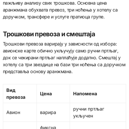
пажљиву анализу свих трошкова. Основна цена
аранжмана обухвата превоз, три ноћења у хотелу са
доручком, трансфере и услуге пратиоца групе.
Трошкови превоза и смештаја
Трошкови превоза варирају у зависности од избора:
авионске карте обично укључују само ручни пртљаг,
док се чекирани пртљаг наплаћује додатно. Смештај у
хотелу са три звездице на бази три ноћења са доручком
представља основу аранжмана.
Вид
Цена
Напомена
превоза
ручни пртљаг
Авион
варира
укључен
фиксна