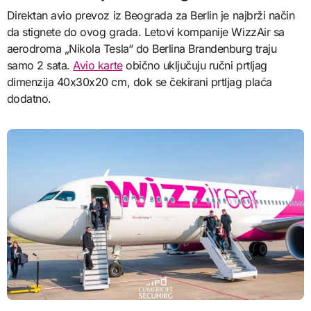
Direktan avio prevoz iz Beograda za Berlin je najbrži način
da stignete do ovog grada. Letovi kompanije WizzAir sa
aerodroma „Nikola Tesla“ do Berlina Brandenburg traju
samo 2 sata.
Avio karte
obično uključuju ručni prtljag
dimenzija 40x30x20 cm, dok se čekirani prtljag plaća
dodatno.