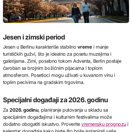
Jesen i zimski period
Jesen u Berlinu karakteriše stabilno
vreme
i manje
turističkih gužvi, što je idealno za posetu muzejima i
galerijama. Zimi, posebno tokom Adventa, Berlin postaje
čaroban sa brojnim božićnim pijacama i toplom
atmosferom. Posetioci mogu uživati u kuvanom vinu i
toplim pecivima na gradskim trgovima.
Specijalni događaji za 2026. godinu
Za
2026. godinu
, planiranje putovanja u skladu sa
specijalnim događajima i kulturnim festivalima može
dodatno obogatiti iskustvo. Proverite
vremensku prognozu
i
kalendar događaja kako biste što bolje isplanirali vaše