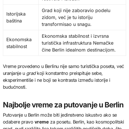
Grad koji nije zaboravio podelu
Istorijska
zidom, već je tu istoriju
baština
transformisao u snagu.
Ekonomska stabilnost i izvrsna
Ekonomska
turistička infrastruktura Nemačke
stabilnost
čine Berlin idealnom destinacijom.
Vreme provedeno u Berlinu nije samo turistička poseta, već
uranjanje u
grad
koji konstantno preispituje sebe,
eksperimentiše i ne boji se kontrasta između istorije i
budućnosti.
Najbolje vreme za putovanje u Berlin
Putovanje u Berlin može biti jedinstveno iskustvo ako se
odabere pravo
vreme
za posetu. Berlin, kao kosmopolitski
grad, nudi različita lica tokom različitih godišnjih doba, što