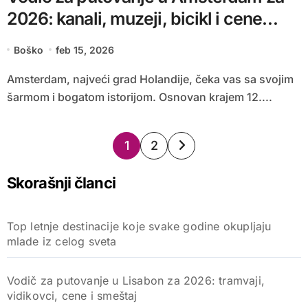
2026: kanali, muzeji, bicikl i cene
smeštaja
Boško
feb 15, 2026
Amsterdam, najveći grad Holandije, čeka vas sa svojim
šarmom i bogatom istorijom. Osnovan krajem 12....
Paginacija
1
2
članaka
Skorašnji članci
Top letnje destinacije koje svake godine okupljaju
mlade iz celog sveta
Vodič za putovanje u Lisabon za 2026: tramvaji,
vidikovci, cene i smeštaj