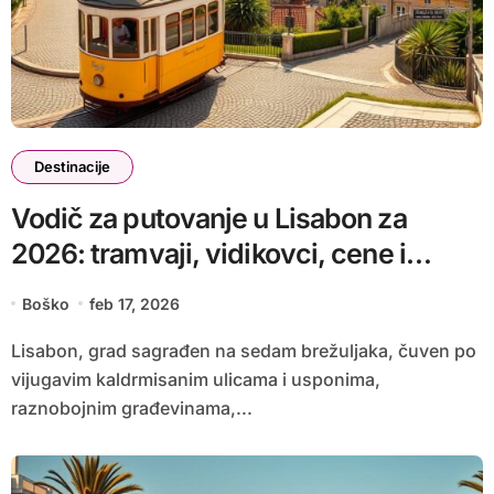
Destinacije
Vodič za putovanje u Lisabon za
2026: tramvaji, vidikovci, cene i
smeštaj
Boško
feb 17, 2026
Lisabon, grad sagrađen na sedam brežuljaka, čuven po
vijugavim kaldrmisanim ulicama i usponima,
raznobojnim građevinama,...